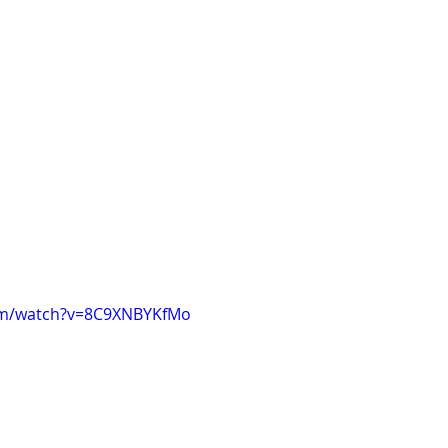
om/watch?v=8C9XNBYKfMo