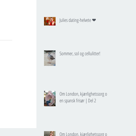
Julies dating-helvete ❤
Sommer, sol og cellulitter!
Om London, kjærlighetssorg og
en spansk frisør | Del 2
Om London, kjærlighetssorg og