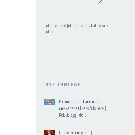
Julebakst med Julie (Christmas baking with
JULIES JULEKALE
Julie)
NYE INNLEGG
En nordmann i bane rundt de
rare vanene til sør-afrikanere |
Reiseblogg - del 5
O jul med din glede |