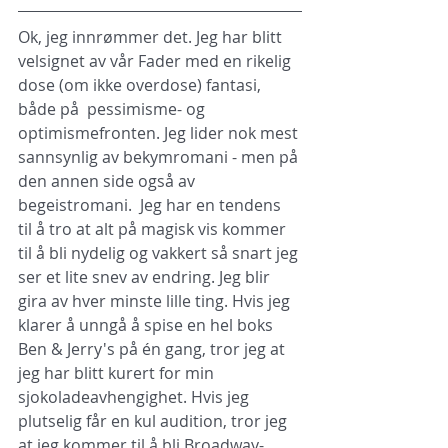
Ok, jeg innrømmer det. Jeg har blitt 
velsignet av vår Fader med en rikelig 
dose (om ikke overdose) fantasi, 
både på  pessimisme- og 
optimismefronten. Jeg lider nok mest 
sannsynlig av bekymromani - men på 
den annen side også av 
begeistromani.  Jeg har en tendens 
til å tro at alt på magisk vis kommer 
til å bli nydelig og vakkert så snart jeg 
ser et lite snev av endring. Jeg blir 
gira av hver minste lille ting. Hvis jeg 
klarer å unngå å spise en hel boks 
Ben & Jerry's på én gang, tror jeg at 
jeg har blitt kurert for min 
sjokoladeavhengighet. Hvis jeg 
plutselig får en kul audition, tror jeg 
at jeg kommer til å bli Broadway-