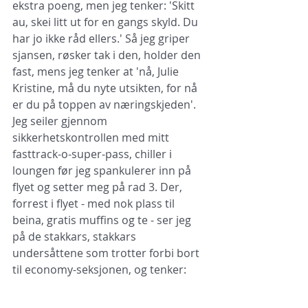
ekstra poeng, men jeg tenker: 'Skitt 
au, skei litt ut for en gangs skyld. Du 
har jo ikke råd ellers.' Så jeg griper 
sjansen, røsker tak i den, holder den 
fast, mens jeg tenker at 'nå, Julie 
Kristine, må du nyte utsikten, for nå 
er du på toppen av næringskjeden'. 
Jeg seiler gjennom 
sikkerhetskontrollen med mitt 
fasttrack-o-super-pass, chiller i 
loungen før jeg spankulerer inn på 
flyet og setter meg på rad 3. Der, 
forrest i flyet - med nok plass til 
beina, gratis muffins og te - ser jeg 
på de stakkars, stakkars 
undersåttene som trotter forbi bort 
til economy-seksjonen, og tenker: