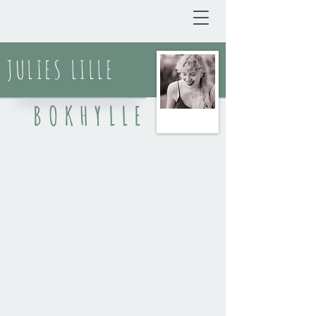
JULIES LILLE
BOKHYLLE
BLOGG
DIKT & SPOKEN WORD
KORTPROSA
REFLEKSJONER
ANMELDELSER